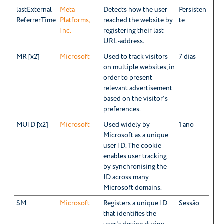
lastExternal
Meta
Detects how the user
Persisten
ReferrerTime
Platforms,
reached the website by
te
Inc.
registering their last
URL-address.
MR [x2]
Microsoft
Used to track visitors
7 dias
on multiple websites, in
order to present
relevant advertisement
based on the visitor's
preferences.
MUID [x2]
Microsoft
Used widely by
1 ano
Microsoft as a unique
user ID. The cookie
enables user tracking
by synchronising the
ID across many
Microsoft domains.
SM
Microsoft
Registers a unique ID
Sessão
that identifies the