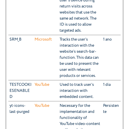
user's device during
return visits across
websites that use the
same ad network. The
ID is used to allow
targeted ads.
SRM_B
Microsoft
Tracks the user’s
1 ano
interaction with the
website’s search-bar-
function. This data can
be used to present the
user with relevant
products or services.
TESTCOOKI
YouTube
Used to track user’s
1 dia
ESENABLE
interaction with
D
embedded content.
yt-icons-
YouTube
Necessary for the
Persisten
last-purged
implementation and
te
functionality of
YouTube video-content