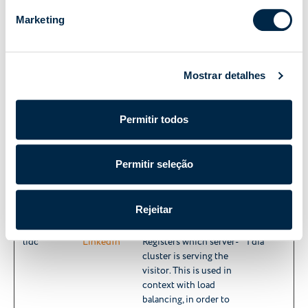
rc::f
Google
This cookie is used to
Persisten
distinguish between
te
Marketing
humans and bots.
Mostrar detalhes
Preferências (3)
Os cookies de preferência permitem que um website memorize
Permitir todos
as informações que mudam o comportamento ou o aspeto do
website, como o seu idioma preferido ou a região em que se você
encontra.
Permitir seleção
Duração
Máxima
Nome
Fornecedor
Finalidade
de
Rejeitar
Armazenamen
lidc
LinkedIn
Registers which server-
1 dia
cluster is serving the
visitor. This is used in
context with load
balancing, in order to