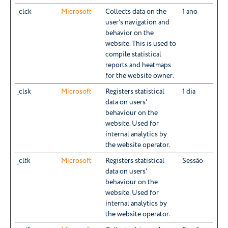
_clck
Microsoft
Collects data on the
1 ano
user’s navigation and
behavior on the
website. This is used to
compile statistical
reports and heatmaps
for the website owner.
_clsk
Microsoft
Registers statistical
1 dia
data on users'
behaviour on the
website. Used for
internal analytics by
the website operator.
_cltk
Microsoft
Registers statistical
Sessão
data on users'
behaviour on the
website. Used for
internal analytics by
the website operator.