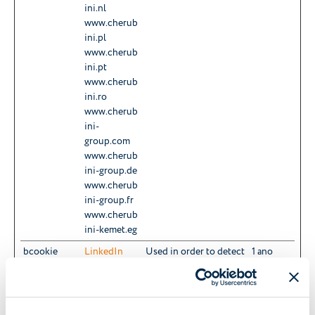
ini.nl
www.cherub
ini.pl
www.cherub
ini.pt
www.cherub
ini.ro
www.cherub
ini-
group.com
www.cherub
ini-group.de
www.cherub
ini-group.fr
www.cherub
ini-kemet.eg
bcookie
LinkedIn
Used in order to detect
1 ano
spam and improve the
website's security.
CookieCons
Cookiebot
Stores the user's
1 ano