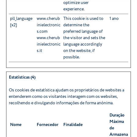
optimize user
experience.
pll_language
www.cherub
This cookie is used to
1 ano
[x2]
inielectronic
determine the
s.com
preferred language of
www.cherub
the visitor and sets the
inielectronic
language accordingly
s.it
on the website, if
possible.
Estatísticas (4)
Os cookies de estatística ajudam os proprietários de websites a
entenderem como os visitantes interagem com os websites,
recolhendo e divulgando informações de forma anónima.
Duração
Máxima
Nome
Fornecedor
Finalidade
de
Armazenamen