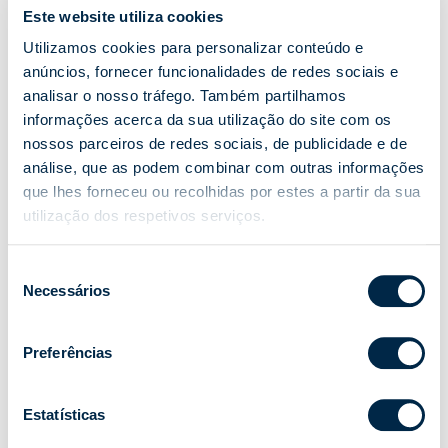
ent [x16]
cookie consent state
Este website utiliza cookies
for the current domain
Utilizamos cookies para personalizar conteúdo e
li_gc
LinkedIn
Stores the user's
180 dias
anúncios, fornecer funcionalidades de redes sociais e
cookie consent state
analisar o nosso tráfego. Também partilhamos
for the current domain
informações acerca da sua utilização do site com os
rc::a
Google
This cookie is used to
Persisten
nossos parceiros de redes sociais, de publicidade e de
distinguish between
te
análise, que as podem combinar com outras informações
humans and bots. This
is beneficial for the
que lhes forneceu ou recolhidas por estes a partir da sua
website, in order to
utilização dos respetivos serviços.
make valid reports on
the use of their
Seleção
website.
Necessários
de
rc::b
Google
This cookie is used to
Sessão
consentimento
distinguish between
humans and bots.
Preferências
rc::c
Google
This cookie is used to
Sessão
distinguish between
Estatísticas
humans and bots.