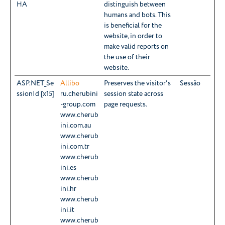
HA
distinguish between
humans and bots. This
is beneficial for the
website, in order to
make valid reports on
the use of their
website.
ASP.NET_Se
Allibo
Preserves the visitor's
Sessão
ssionId [x15]
ru.cherubini
session state across
-group.com
page requests.
www.cherub
ini.com.au
www.cherub
ini.com.tr
www.cherub
ini.es
www.cherub
ini.hr
www.cherub
ini.it
www.cherub