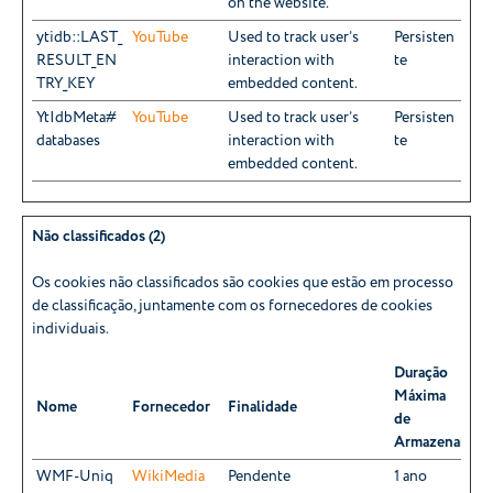
on the website.
ytidb::LAST_
YouTube
Used to track user’s
Persisten
RESULT_EN
interaction with
te
TRY_KEY
embedded content.
YtIdbMeta#
YouTube
Used to track user’s
Persisten
databases
interaction with
te
embedded content.
Não classificados (2)
Os cookies não classificados são cookies que estão em processo
de classificação, juntamente com os fornecedores de cookies
individuais.
Duração
Máxima
Nome
Fornecedor
Finalidade
de
Armazenamen
WMF-Uniq
WikiMedia
Pendente
1 ano