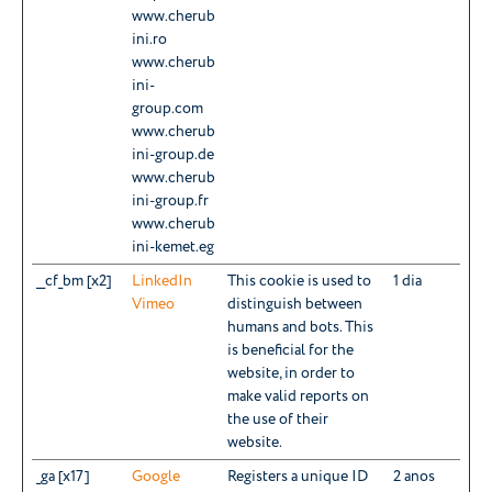
www.cherub
ini.ro
www.cherub
ini-
group.com
www.cherub
ini-group.de
www.cherub
ini-group.fr
www.cherub
ini-kemet.eg
__cf_bm [x2]
LinkedIn
This cookie is used to
1 dia
Vimeo
distinguish between
humans and bots. This
is beneficial for the
website, in order to
make valid reports on
the use of their
website.
_ga [x17]
Google
Registers a unique ID
2 anos