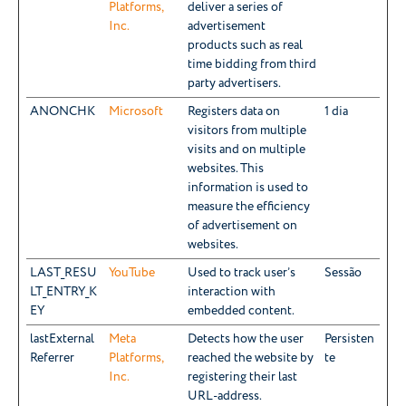
Platforms,
deliver a series of
Inc.
advertisement
products such as real
time bidding from third
party advertisers.
ANONCHK
Microsoft
Registers data on
1 dia
visitors from multiple
visits and on multiple
websites. This
information is used to
measure the efficiency
of advertisement on
websites.
LAST_RESU
YouTube
Used to track user’s
Sessão
LT_ENTRY_K
interaction with
EY
embedded content.
lastExternal
Meta
Detects how the user
Persisten
Referrer
Platforms,
reached the website by
te
Inc.
registering their last
URL-address.