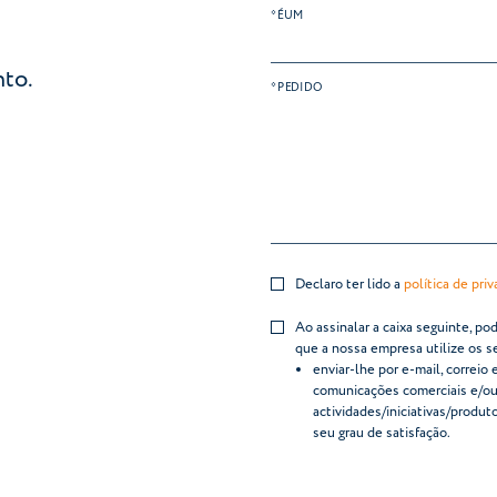
* ÉUM
to.
* PEDIDO
Declaro ter lido a
política de pri
Ao assinalar a caixa seguinte, p
que a nossa empresa utilize os s
enviar-lhe por e-mail, correio
comunicações comerciais e/ou 
actividades/iniciativas/produt
seu grau de satisfação.